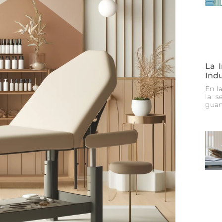
La 
Indu
En la
la s
guan