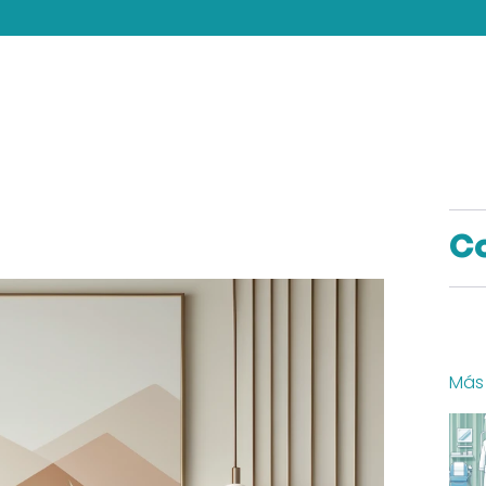
C
Más 