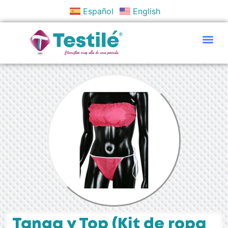
Español
English
Políticas Y Objetivos
Tanga y Top (Kit de ropa