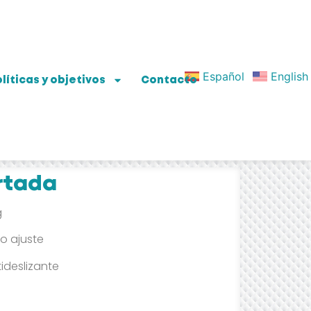
Español
English
líticas y objetivos
Contacto
rtada
g
o ajuste
ideslizante